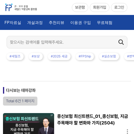
보관함
회원가입
로그인
FP자료실
개설과정
추천리뷰
이용권 구입
무료체험
#세일즈
#보상
#2025 세금
#FPShip
#실손보험
#변
다시보는 테마강좌
Total 6건
1 페이지
종신보험 최신트렌드_01_종신보험, 지금
주목해야 할 변화와 가치(2504)
김승복