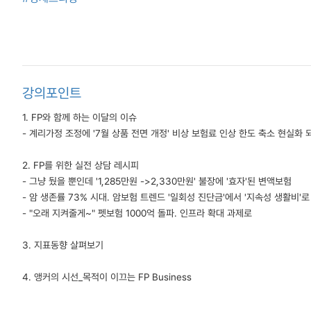
강의포인트
1. FP와 함께 하는 이달의 이슈
- 계리가정 조정에 '7월 상품 전면 개정' 비상 보험료 인상 한도 축소 현실화 
2. FP를 위한 실전 상담 레시피
- 그냥 뒀을 뿐인데 '1,285만원 ->2,330만원' 불장에 '효자'된 변액보험
- 암 생존률 73% 시대. 암보험 트렌드 '일회성 진단금'에서 '지속성 생활비'로
- "오래 지켜줄게~" 펫보험 1000억 돌파. 인프라 확대 과제로
3. 지표동향 살펴보기
4. 앵커의 시선_목적이 이끄는 FP Business