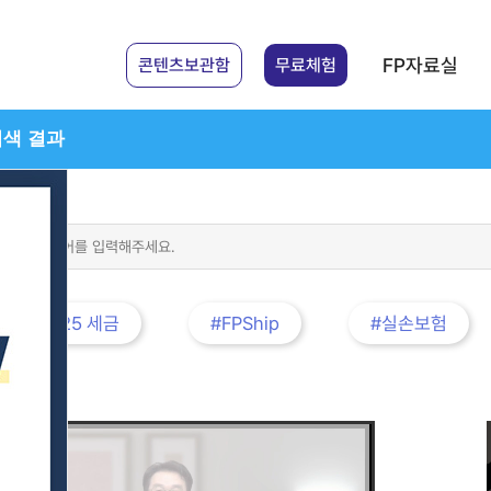
FP자료실
콘텐츠보관함
무료체험
체검색 결과
#2025 세금
#FPShip
#실손보험