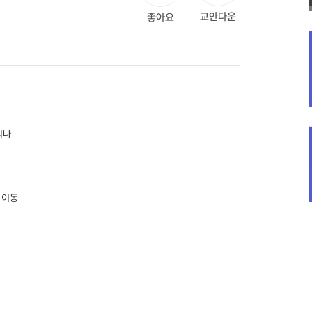
교안다운
좋아요
되나
 이동