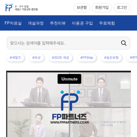
보관함
회원가입
로그인
FP자료실
개설과정
추천리뷰
이용권 구입
무료체험
#세일즈
#보상
#2025 세금
#FPShip
#실손보험
#변