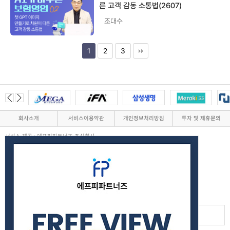
른 고객 감동 소통법(2607)
조대수
1
2
3
회사소개
서비스이용약관
개인정보처리방침
투자 및 제휴문의
서비스 제공 : 에프피파트너즈 주식회사
서울특별시 강남구 테헤란로82길 15, 503호(대치동, 디아이타워)
사업자 번호 : 733-86-00797
통신판매업신고번호 제 2023-서울강남-01083 호
대표이사 : 장영민
고객센터 : 대표 02-525-1686
Email : minzi34@naver.com
Copyright ©
에프피파트너즈 주식회사.
All rights reserved.
PC 버전으로 보기