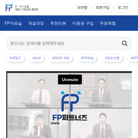
보관함
회원가입
로그인
FP자료실
개설과정
추천리뷰
이용권 구입
무료체험
#세일즈
#보상
#2025 세금
#FPShip
#실손보험
#변