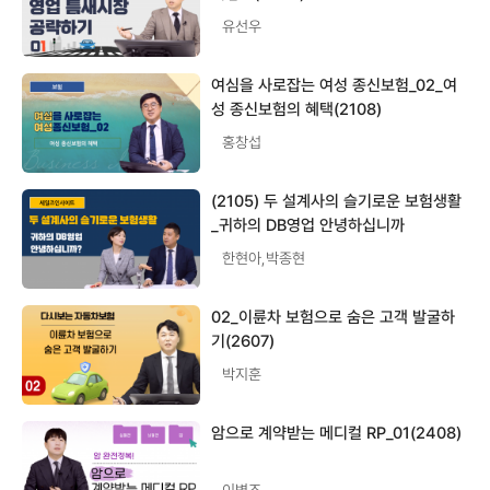
유선우
여심을 사로잡는 여성 종신보험_02_여
성 종신보험의 혜택(2108)
홍창섭
(2105) 두 설계사의 슬기로운 보험생활
_귀하의 DB영업 안녕하십니까
한현아,박종현
02_이륜차 보험으로 숨은 고객 발굴하
기(2607)
박지훈
암으로 계약받는 메디컬 RP_01(2408)
이병조