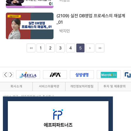
(2109) 실전 DB영업 프로세스의 재설계
_01
박지민
1
2
3
4
5
회사소개
서비스이용약관
개인정보처리방침
투자 및 제휴문의
서비스 제공 : 에프피파트너즈 주식회사
서울특별시 강남구 테헤란로82길 15, 503호(대치동, 디아이타워)
사업자 번호 : 733-86-00797
통신판매업신고번호 제 2023-서울강남-01083 호
대표이사 : 장영민
고객센터 : 대표 02-525-1686
Email : minzi34@naver.com
Copyright ©
에프피파트너즈 주식회사.
All rights reserved.