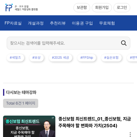
보관함
회원가입
로그인
FP자료실
개설과정
추천리뷰
이용권 구입
무료체험
#세일즈
#보상
#2025 세금
#FPShip
#실손보험
#변
다시보는 테마강좌
Total 6건
1 페이지
종신보험 최신트렌드_01_종신보험, 지금
주목해야 할 변화와 가치(2504)
김승복