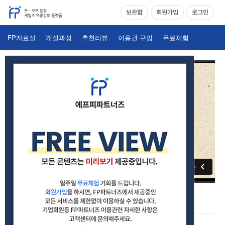
보관함
회원가입
로그인
FP자료실
개설과정
추천리뷰
이용권 구입
무료체험
생명보험설계사 핵심특강 8강_제3보험