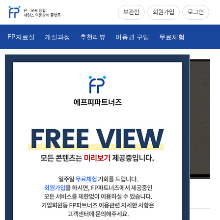
보관함
회원가입
로그인
FP자료실
개설과정
추천리뷰
이용권 구입
무료체험
04. 손해보험설계사 핵심특강 4강_손해보험 법규와 약관