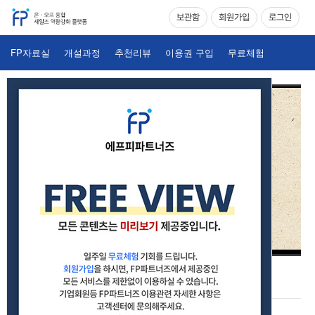
보관함
회원가입
로그인
FP자료실
개설과정
추천리뷰
이용권 구입
무료체험
2024 실전 모의고사 1회 (26~50)