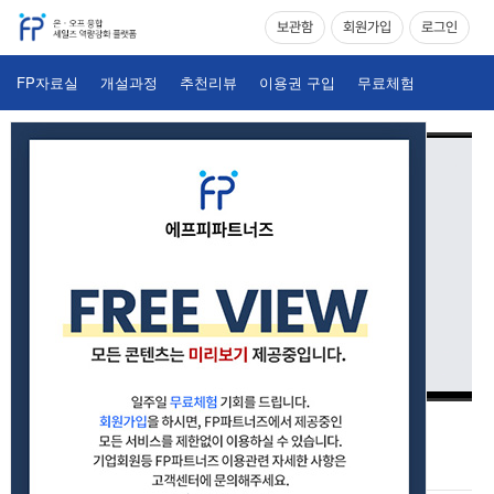
보관함
회원가입
로그인
FP자료실
개설과정
추천리뷰
이용권 구입
무료체험
두 설계사의 슬기로운 보험생활_종신 MDRT 이은지 FP_개척의
신 특집