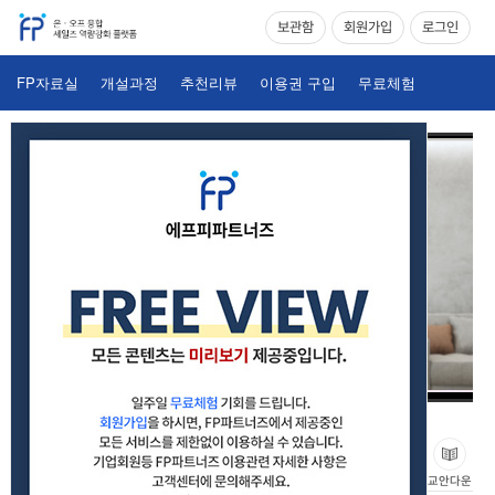
보관함
회원가입
로그인
FP자료실
개설과정
추천리뷰
이용권 구입
무료체험
절대 물러서지 않는 거절처리의 원리와 비밀_02_효과적인 거절
처리 1,2,3
교안다운