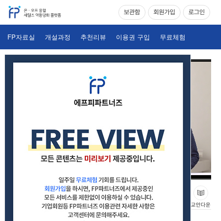
보관함
회원가입
로그인
FP자료실
개설과정
추천리뷰
이용권 구입
무료체험
결과지향 세일즈 프로세스의 재설계_02
교안다운