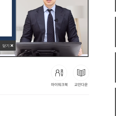
닫기
마이워크북
교안다운