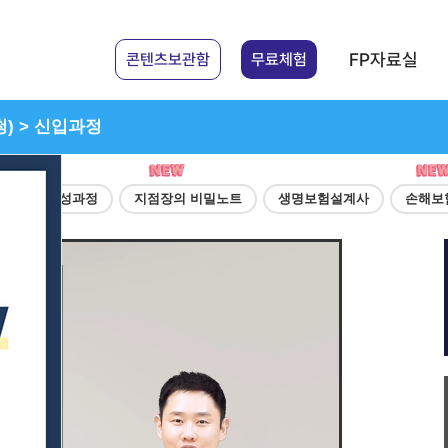
FP자료실
콘텐츠보관함
무료체험
청) > 신입과정
강매니저 양성과정
지점장의 비밀노트
생명보험설계사
손해보