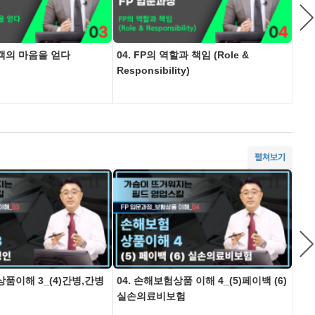
고객의 마음을 얻다
04. FP의 역할과 책임 (Role &
05
Responsibility)
업전
펼쳐보기
상품이해 3_(4)간병,간병
04. 손해보험상품 이해 4_(5)페이백 (6)
05
실손의료비보험
입원