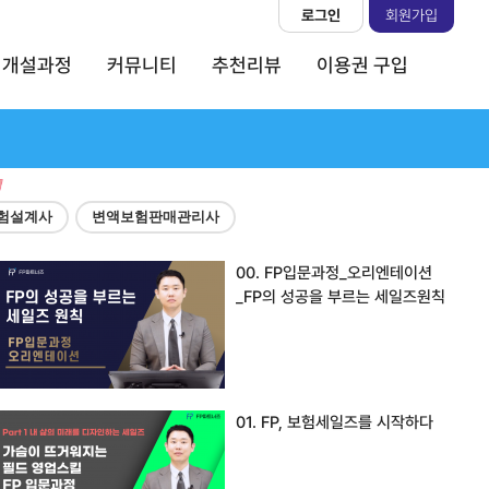
로그인
회원가입
개설과정
커뮤니티
추천리뷰
이용권 구입
험설계사
변액보험판매관리사
00. FP입문과정_오리엔테이션
_FP의 성공을 부르는 세일즈원칙
01. FP, 보험세일즈를 시작하다