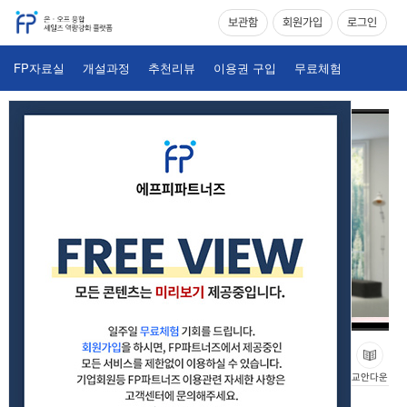
보관함
회원가입
로그인
FP자료실
개설과정
추천리뷰
이용권 구입
무료체험
메디컬을 활용한 계약받는 틈새 RP_Part 01(2303)
교안다운