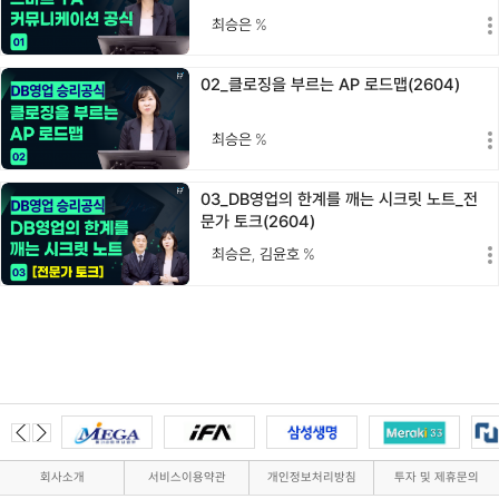
최승은
%
02_클로징을 부르는 AP 로드맵(2604)
최승은
%
03_DB영업의 한계를 깨는 시크릿 노트_전
문가 토크(2604)
최승은
,
김윤호
%
회사소개
서비스이용약관
개인정보처리방침
투자 및 제휴문의