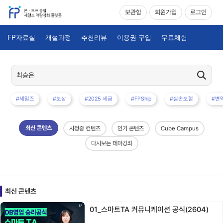
보관함
회원가입
로그인
FP자료실
개설과정
추천리뷰
이용권 구입
무료체험
#세일즈
#보상
#2025 세금
#FPShip
#실손보험
#변
최신 콘텐츠
시청중 컨텐츠
인기 콘텐츠
Cube Campus
다시보는 테마강좌
최신 콘텐츠
01_스마트TA 커뮤니케이션 공식(2604)