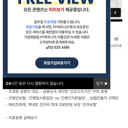
FP를 위한 경제브리핑_2024년 7월(2407)
#경제브리핑
좋아요
교안다운
강의포인트
1. FP와 함께 하는 이달의 이슈
- 생보사 '암주요치료비' 보장금액 높이고도 예상 밖 고전...
24
시간 동안 다시 열람하지 않습니다.
닫기
2. FP를 위한 실전 상담 레시피
- 초경증 유병자 대상... 금융당국 과다한 '건강고지기간' 우려 표명
- 간병인보험, '간병일사용일당' vs '간병인지원일당'... 보험인들의 선택은
- 메리츠화재, 백내장 진단비 최대 200만원 보장 '안과보험'
- 지표동향 살펴보기