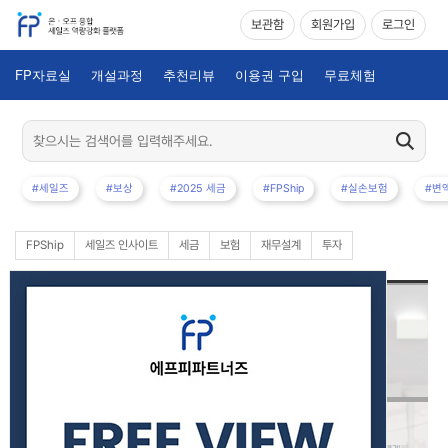
보관함
회원가입
로그인
FP자료실
개설과정
추천리뷰
이용권 구입
무료체험
#세일즈
#보상
#2025 세금
#FPShip
#실손보험
#변
FPShip
세일즈 인사이트
세금
보험
재무설계
투자