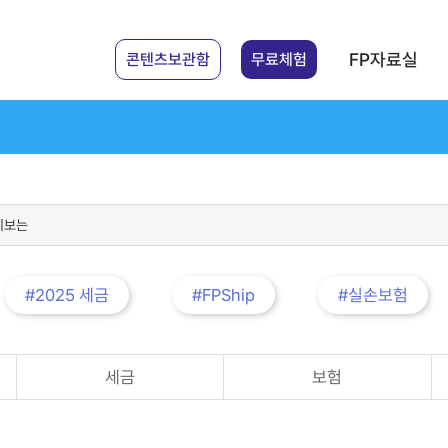
FP자료실
콘텐츠보관함
무료체험
#2025 세금
#FPShip
#실손보험
세금
보험