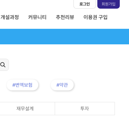
로그인
회원가입
개설과정
커뮤니티
추천리뷰
이용권 구입
#변액보험
#약관
재무설계
투자