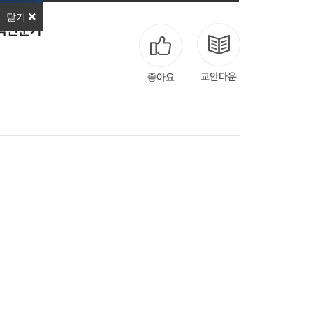
닫기
변액전문가
교안다운
좋아요
맨끝