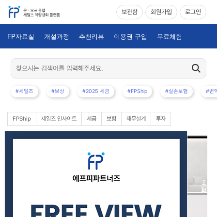
보관함
회원가입
로그인
FP자료실
개설과정
추천리뷰
이용권 구입
무료체험
#세일즈
#보상
#2025 세금
#FPShip
#실손보험
#변
FPShip
세일즈 인사이트
세금
보험
재무설계
투자