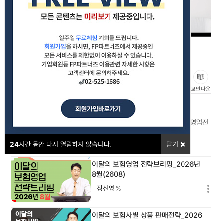
이달의 보험사별 상품 판매전략_생명보험_2025년 10월
(2510)
#영업전략
#보험상품
#소식지
좋아요
교안다운
강의포인트
이달의 보험상품 소식지 집중비교 분석을 통한 나만(우리 조직만)의 영업전
략을 수립합니다.
24
시간 동안 다시 열람하지 않습니다.
닫기
이달의 보험영업 전략브리핑_2026년
8월(2608)
장신영
%
이달의 보험사별 상품 판매전략_2026