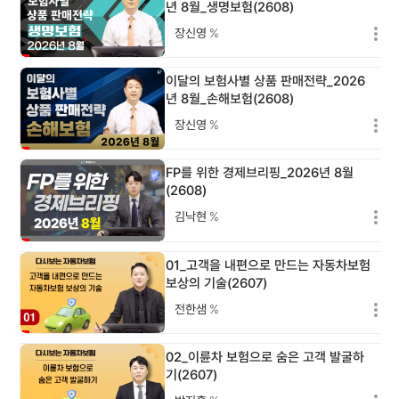
년 8월_생명보험(2608)
장신영
%
이달의 보험사별 상품 판매전략_2026
년 8월_손해보험(2608)
장신영
%
FP를 위한 경제브리핑_2026년 8월
(2608)
김낙현
%
01_고객을 내편으로 만드는 자동차보험
보상의 기술(2607)
전한샘
%
02_이륜차 보험으로 숨은 고객 발굴하
기(2607)