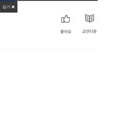
닫기
교안다운
좋아요
다음
맨끝