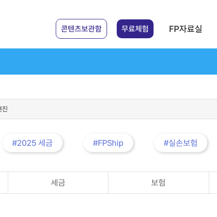
FP자료실
콘텐츠보관함
무료체험
#2025 세금
#FPShip
#실손보험
세금
보험