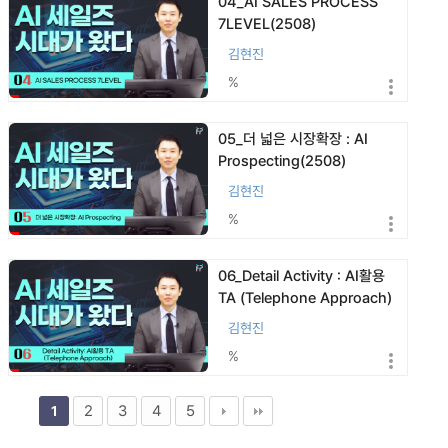
04_AI SALES PROCESS
7LEVEL(2508)
김현진
%
05_더 넓은 시장확장 : AI
Prospecting(2508)
김현진
%
06_Detail Activity : AI활용
TA (Telephone Approach)
(…
김현진
%
2
3
4
5
1