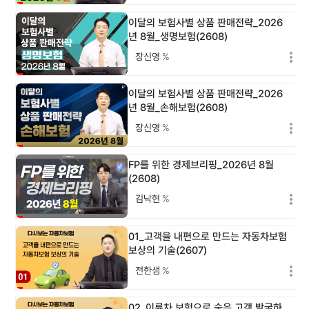
이달의 보험사별 상품 판매전략_2026
년 8월_생명보험(2608)
장신영
%
이달의 보험사별 상품 판매전략_2026
년 8월_손해보험(2608)
장신영
%
FP를 위한 경제브리핑_2026년 8월
(2608)
김낙현
%
01_고객을 내편으로 만드는 자동차보험
보상의 기술(2607)
전한샘
%
02_이륜차 보험으로 숨은 고객 발굴하