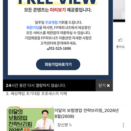
03_각종 배상책임의 이해 및 사례(2512)
#화재보험
#배상책임
좋아요
강의포인트
1. 요양원 배상책임의 중요성
2. 아파트 영업배상책임의 이해
24
시간 동안 다시 열람하지 않습니다.
닫기
3. 배상책임 초기대응 프로세스의 이해
이달의 보험영업 전략브리핑_2026년
8월(2608)
장신영
%