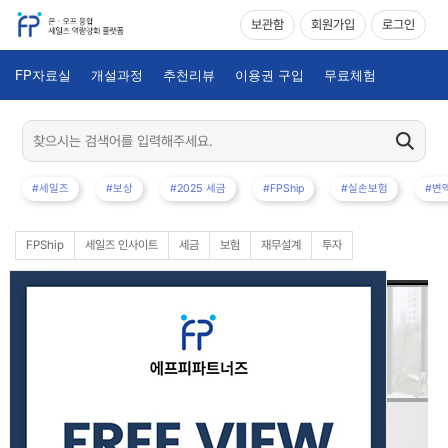
보관함
회원가입
로그인
FP자료실
개설과정
추천리뷰
이용권 구입
무료체험
#세일즈
#보상
#2025 세금
#FPShip
#실손보험
#변
FPShip
세일즈 인사이트
세금
보험
재무설계
투자