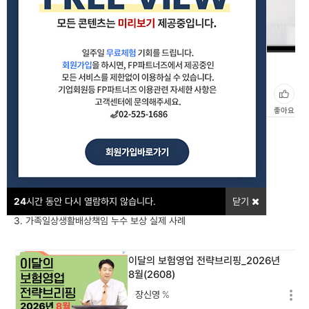
02_가족일상생활배상책임 보상프로세스 (누수)(2512)
#화재보험
#일상배상책임
#누수
좋아요
강의포인트
1. 가족일상생활배상책임 누수 보상 프로세스
2. 가족일상생활배상책임 누수 보상의 범위
24
시간 동안 다시 열람하지 않습니다.
닫기
3. 가족일상생활배상책임 누수 보상 실제 사례
이달의 보험영업 전략브리핑_2026년
8월(2608)
장신영
%