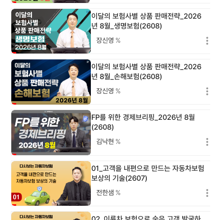
이달의 보험사별 상품 판매전략_2026
년 8월_생명보험(2608)
장신영
%
이달의 보험사별 상품 판매전략_2026
년 8월_손해보험(2608)
장신영
%
FP를 위한 경제브리핑_2026년 8월
(2608)
김낙현
%
01_고객을 내편으로 만드는 자동차보험
보상의 기술(2607)
전한샘
%
02_이륜차 보험으로 숨은 고객 발굴하