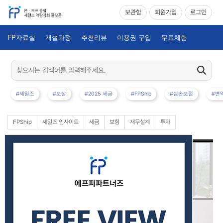
보관함
회원가입
로그인
FP자료실
개설과정
추천리뷰
이용권 구입
무료체험
#세일즈
#보상
#2025 세금
#FPShip
#실손보험
#변
FPShip
세일즈 인사이트
세금
보험
재무설계
투자