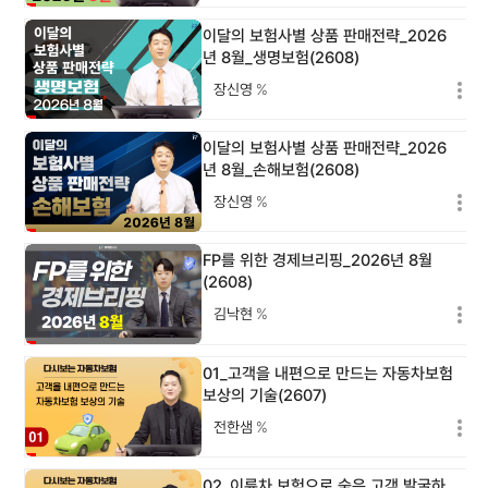
이달의 보험사별 상품 판매전략_2026
년 8월_생명보험(2608)
장신영
%
이달의 보험사별 상품 판매전략_2026
년 8월_손해보험(2608)
장신영
%
FP를 위한 경제브리핑_2026년 8월
(2608)
김낙현
%
01_고객을 내편으로 만드는 자동차보험
보상의 기술(2607)
전한샘
%
02_이륜차 보험으로 숨은 고객 발굴하