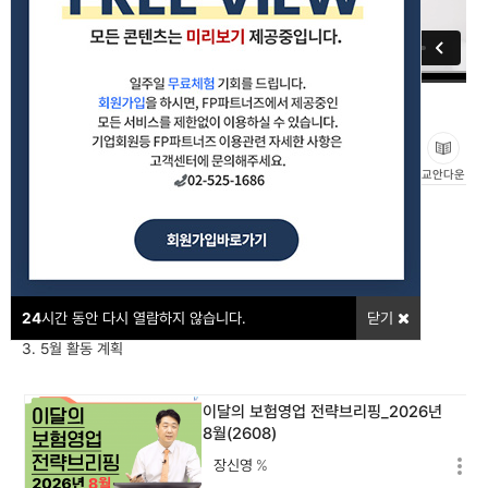
이달의 보험영업 전략브리핑_2026년 5월(2605)
#보험영업트렌드
좋아요
교안다운
강의포인트
1. 이달의 보험뉴스
2. 5월 영업 전략
24
시간 동안 다시 열람하지 않습니다.
닫기
3. 5월 활동 계획
이달의 보험영업 전략브리핑_2026년
8월(2608)
장신영
%