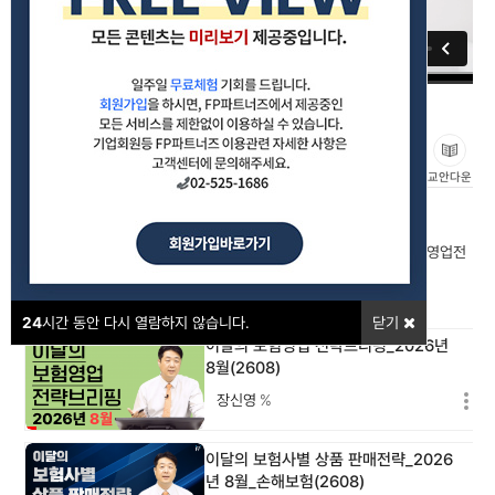
이달의 보험사별 상품 판매전략_2026년 6월_생명보험(2606)
#영업전략
#보험상품
#소식지
좋아요
교안다운
강의포인트
이달의 보험상품 소식지 집중비교 분석을 통한 나만(우리 조직만)의 영업전
략을 수립합니다.
24
시간 동안 다시 열람하지 않습니다.
닫기
이달의 보험영업 전략브리핑_2026년
8월(2608)
장신영
%
이달의 보험사별 상품 판매전략_2026
년 8월_손해보험(2608)