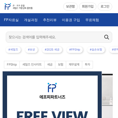
보관함
회원가입
로그인
FP자료실
개설과정
추천리뷰
이용권 구입
무료체험
#세일즈
#보상
#2025 세금
#FPShip
#실손보험
#변
FPShip
세일즈 인사이트
세금
보험
재무설계
투자