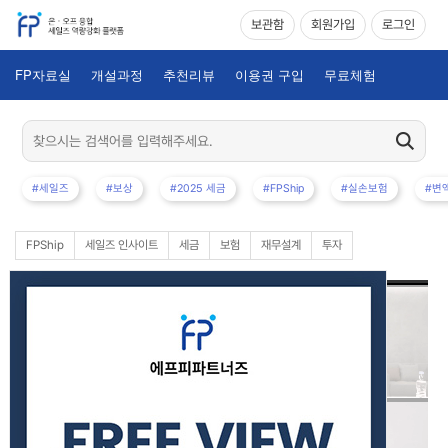
보관함
회원가입
로그인
FP자료실
개설과정
추천리뷰
이용권 구입
무료체험
#세일즈
#보상
#2025 세금
#FPShip
#실손보험
#변
FPShip
세일즈 인사이트
세금
보험
재무설계
투자