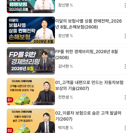
장신영
%
이달의 보험사별 상품 판매전략_2026
년 8월_손해보험(2608)
장신영
%
FP를 위한 경제브리핑_2026년 8월
(2608)
김낙현
%
01_고객을 내편으로 만드는 자동차보험
보상의 기술(2607)
전한샘
%
02_이륜차 보험으로 숨은 고객 발굴하
기(2607)
박지훈
%