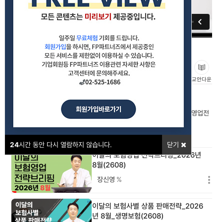
이달의 보험사별 상품 판매전략_2026년 6월_생명보험(2606)
#영업전략
#보험상품
#소식지
좋아요
교안다운
강의포인트
이달의 보험상품 소식지 집중비교 분석을 통한 나만(우리 조직만)의 영업전
략을 수립합니다.
24
시간 동안 다시 열람하지 않습니다.
닫기
이달의 보험영업 전략브리핑_2026년
8월(2608)
장신영
%
이달의 보험사별 상품 판매전략_2026
년 8월_생명보험(2608)