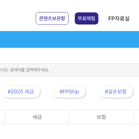
FP자료실
콘텐츠보관함
무료체험
#2025 세금
#FPShip
#실손보험
세금
보험