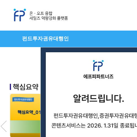
펀드투자권유대행인
정규과정
신입과정
최
핵심요약