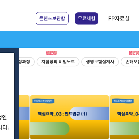
FP자료실
콘텐츠보관함
무료체험
강매니저 양성과정
지점장의 비밀노트
생명보험설계사
손해보