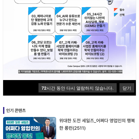
핵심테마
최신 컨텐츠
시청중
AI 스마트
N
시험과정
Cube Campus
다시보는 테마강좌
개설과정
[신입과정 외]
72
시간 동안 다시 열람하지 않습니다.
닫기
인기 콘텐츠
위대한 도전 세일즈_어쩌다 영업인의 행복
한 롱런(2511)