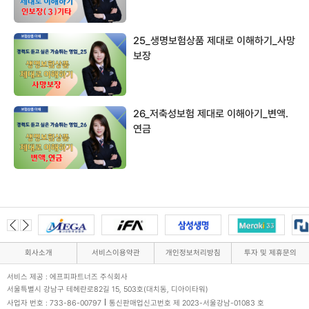
25_생명보험상품 제대로 이해하기_사망
보장
26_저축성보험 제대로 이해아기_변액.
연금
회사소개
서비스이용약관
개인정보처리방침
투자 및 제휴문의
서비스 제공 : 에프피파트너즈 주식회사
서울특별시 강남구 테헤란로82길 15, 503호(대치동, 디아이타워)
사업자 번호 : 733-86-00797
통신판매업신고번호 제 2023-서울강남-01083 호