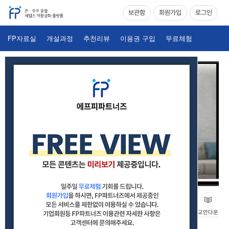
보관함
회원가입
로그인
FP자료실
개설과정
추천리뷰
이용권 구입
무료체험
26_저축성보험 제대로 이해아기_변액.연금
교안다운