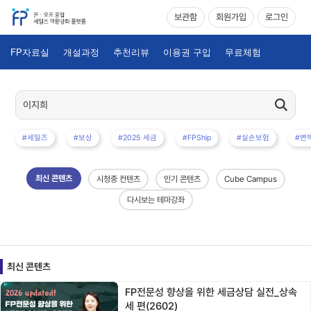
보관함
회원가입
로그인
FP자료실
개설과정
추천리뷰
이용권 구입
무료체험
#세일즈
#보상
#2025 세금
#FPShip
#실손보험
#변
최신 콘텐츠
시청중 컨텐츠
인기 콘텐츠
Cube Campus
다시보는 테마강좌
최신 콘텐츠
FP전문성 향상을 위한 세금상담 실전_상속
세 편(2602)