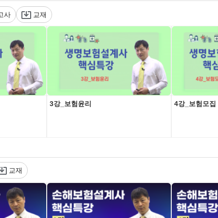
고사
교재
3강_보험윤리
4강_보험모집
교재