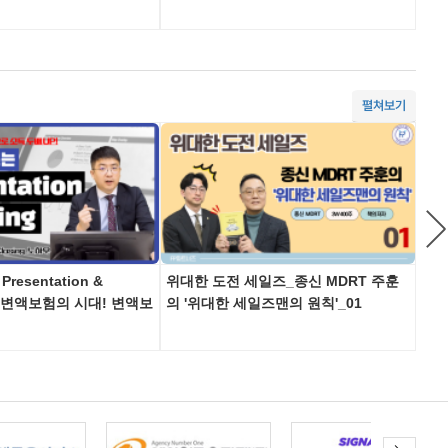
펼쳐보기
esentation &
위대한 도전 세일즈_종신 MDRT 주훈
위대
4 : 변액보험의 시대! 변액보
의 '위대한 세일즈맨의 원칙'_01
의 
s…