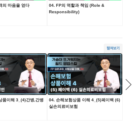
고객의 마음을 얻다
04. FP의 역할과 책임 (Role &
05
Responsibility)
업전
펼쳐보기
상품이해 3_(4)간병,간병
04. 손해보험상품 이해 4_(5)페이백 (6)
05
실손의료비보험
입원