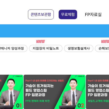
FP자료실
콘텐츠보관함
무료체험
강매니저 양성과정
지점장의 비밀노트
생명보험설계사
손해보