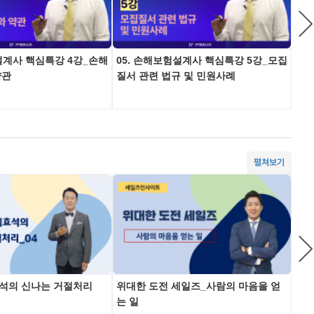
설계사 핵심특강 4강_손해
05. 손해보험설계사 핵심특강 5강_모집
06
약관
질서 관련 법규 및 민원사례
보험
펼쳐보기
석의 신나는 거절처리
위대한 도전 세일즈_사람의 마음을 얻
실손
는 일
략_