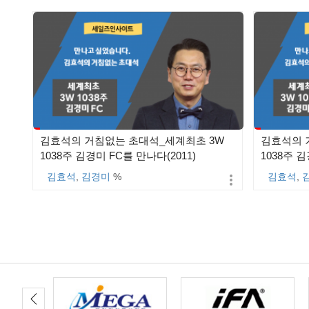
김효석의 거침없는 초대석_세계최초 3W
김효석의 
1038주 김경미 FC를 만나다(2011)
1038주 김
김효석
,
김경미
%
김효석
,