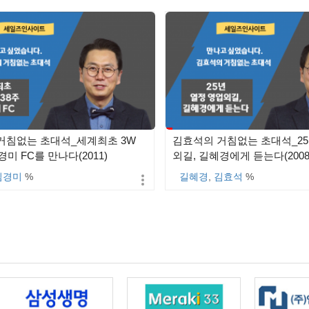
거침없는 초대석_세계최초 3W
김효석의 거침없는 초대석_2
경미 FC를 만나다(2011)
외길, 길혜경에게 듣는다(2008
김경미
%
길혜경
,
김효석
%