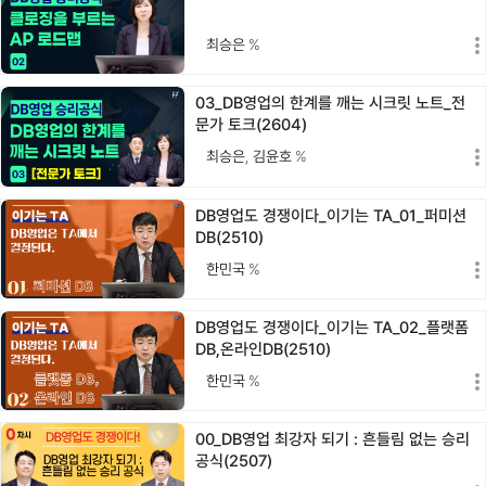
최승은
%
03_DB영업의 한계를 깨는 시크릿 노트_전
문가 토크(2604)
최승은
,
김윤호
%
DB영업도 경쟁이다_이기는 TA_01_퍼미션
DB(2510)
한민국
%
DB영업도 경쟁이다_이기는 TA_02_플랫폼
DB,온라인DB(2510)
한민국
%
00_DB영업 최강자 되기 : 흔들림 없는 승리
공식(2507)