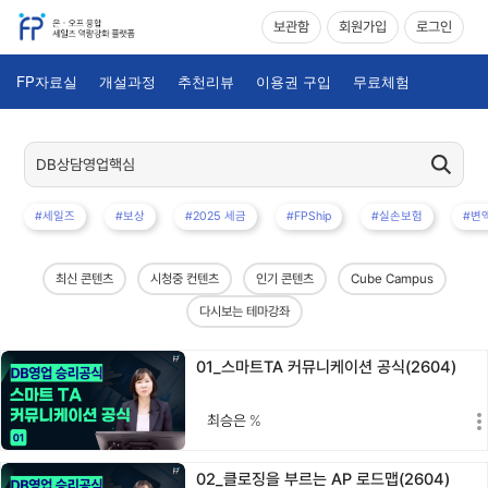
보관함
회원가입
로그인
FP자료실
개설과정
추천리뷰
이용권 구입
무료체험
#세일즈
#보상
#2025 세금
#FPShip
#실손보험
#변
최신 콘텐츠
시청중 컨텐츠
인기 콘텐츠
Cube Campus
다시보는 테마강좌
01_스마트TA 커뮤니케이션 공식(2604)
최승은
%
02_클로징을 부르는 AP 로드맵(2604)