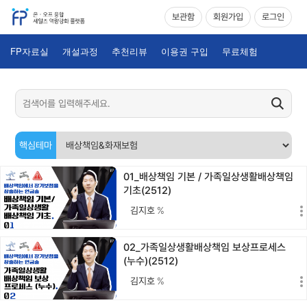
보관함
회원가입
로그인
FP자료실
개설과정
추천리뷰
이용권 구입
무료체험
핵심테마
01_배상책임 기본 / 가족일상생활배상책임
기초(2512)
김지호
%
02_가족일상생활배상책임 보상프로세스
(누수)(2512)
김지호
%