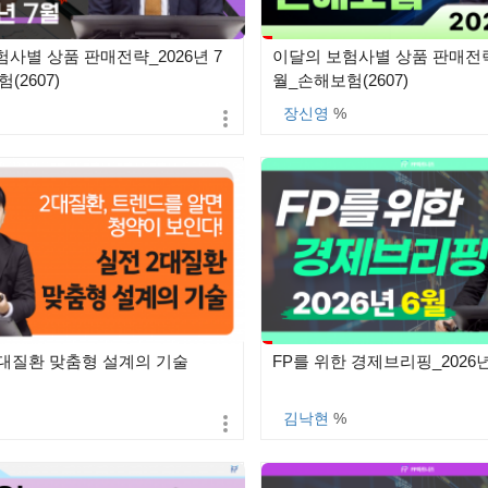
사별 상품 판매전략_2026년 7
이달의 보험사별 상품 판매전략_
(2607)
월_손해보험(2607)
장신영
%
2대질환 맞춤형 설계의 기술
FP를 위한 경제브리핑_2026년 
김낙현
%