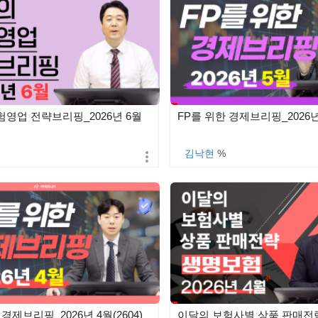
험영업 전략브리핑_2026년 6월
FP를 위한 경제브리핑_2026년 
김낙현
%
 경제브리핑_2026년 4월(2604)
이달의 보험사별 상품 판매전