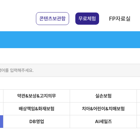
FP자료실
콘텐츠보관함
무료체험
약관&보상&고지의무
실손보험
배상책임&화재보험
치아&어린이&치매보험
DB영업
AI세일즈