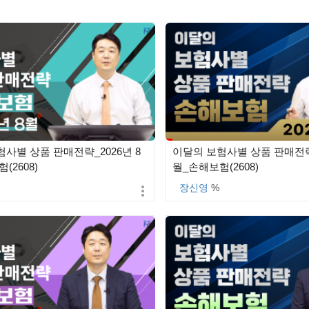
사별 상품 판매전략_2026년 8
이달의 보험사별 상품 판매전략_
(2608)
월_손해보험(2608)
장신영
%