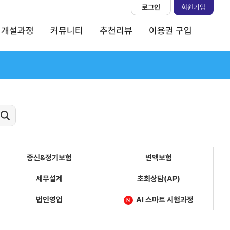
로그인
회원가입
개설과정
커뮤니티
추천리뷰
이용권 구입
종신&정기보험
변액보험
세무설계
초회상담(AP)
법인영업
AI 스마트 시험과정
N