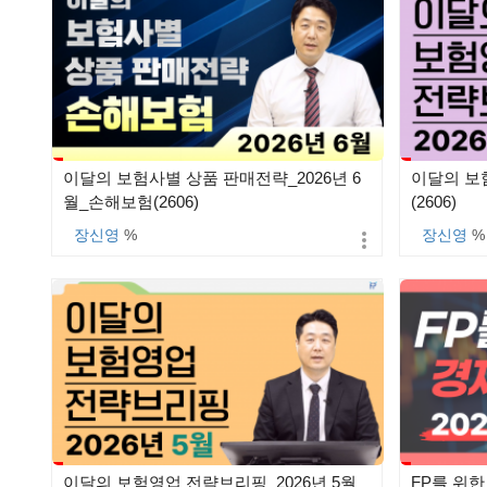
이달의 보험사별 상품 판매전략_2026년 6
이달의 보
월_손해보험(2606)
(2606)
장신영
%
장신영
%
이달의 보험영업 전략브리핑_2026년 5월
FP를 위한