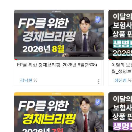
FP를 위한 경제브리핑_2026년 8월(2608)
이달의 보험
월_생명보험
김낙현
%
장신영
%