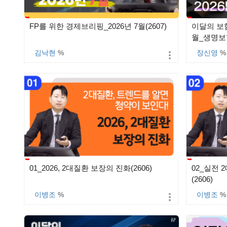
FP를 위한 경제브리핑_2026년 7월(2607)
이달의 보험
월_생명보험
김낙현
%
장신영
%
01_2026, 2대질환 보장의 진화(2606)
02_실전 
(2606)
이병조
%
이병조
%