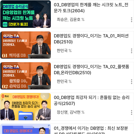
03_DB영업의 한계를 깨는 시크릿 노트_전
문가 토크(2604)
최승은
,
김윤호
%
DB영업도 경쟁이다_이기는 TA_01_퍼미션
DB(2510)
한민국
%
DB영업도 경쟁이다_이기는 TA_02_플랫폼
DB,온라인DB(2510)
한민국
%
00_DB영업 최강자 되기 : 흔들림 없는 승리
공식(2507)
장신영
,
김낙현
%
01_경쟁에서 이기는 DB영업 : 최신 보장분