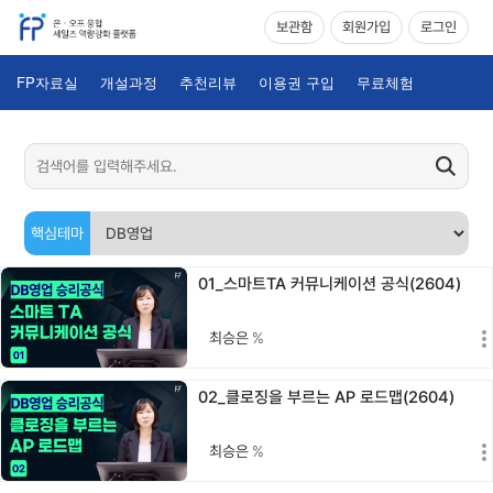
보관함
회원가입
로그인
FP자료실
개설과정
추천리뷰
이용권 구입
무료체험
핵심테마
01_스마트TA 커뮤니케이션 공식(2604)
최승은
%
02_클로징을 부르는 AP 로드맵(2604)
최승은
%