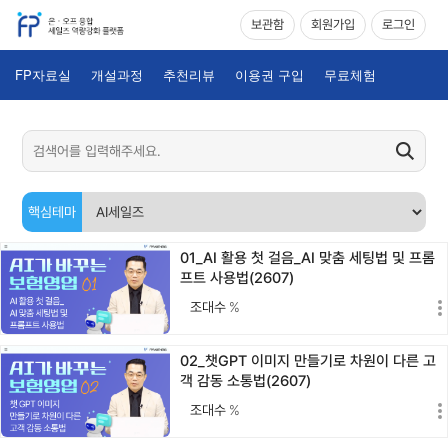
보관함
회원가입
로그인
FP자료실
개설과정
추천리뷰
이용권 구입
무료체험
핵심테마
01_AI 활용 첫 걸음_AI 맞춤 세팅법 및 프롬
프트 사용법(2607)
조대수
%
02_챗GPT 이미지 만들기로 차원이 다른 고
객 감동 소통법(2607)
조대수
%